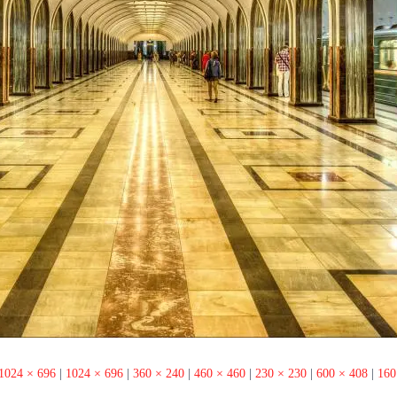
1024 × 696
|
1024 × 696
|
360 × 240
|
460 × 460
|
230 × 230
|
600 × 408
|
160