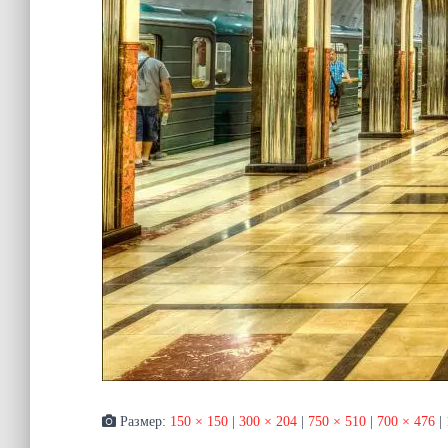
Размер:
150 × 150
|
300 × 204
|
750 × 510
|
700 × 476
|