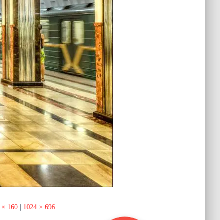
 × 160
|
1024 × 696