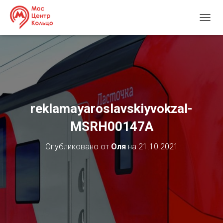
П
Е
Р
Е
К
Л
Ю
Ч
И
reklamayaroslavskiyvokzal-
Т
Ь
MSRH00147А
Н
А
Опубликовано от
Оля
на
21.10.2021
В
И
Г
А
Ц
И
Ю