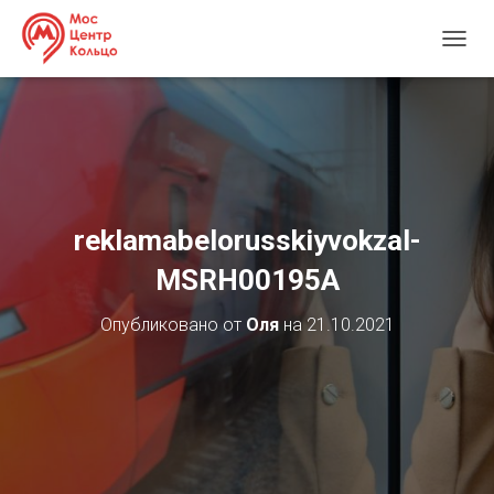
П
Е
Р
Е
К
Л
Ю
Ч
И
reklamabelorusskiyvokzal-
Т
Ь
MSRH00195А
Н
А
Опубликовано от
Оля
на
21.10.2021
В
И
Г
А
Ц
И
Ю