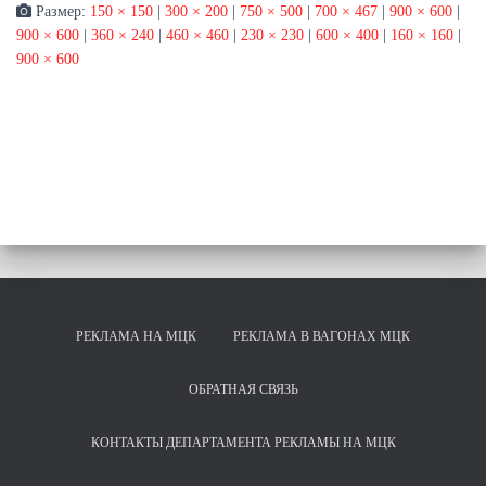
Размер:
150 × 150
|
300 × 200
|
750 × 500
|
700 × 467
|
900 × 600
|
900 × 600
|
360 × 240
|
460 × 460
|
230 × 230
|
600 × 400
|
160 × 160
|
900 × 600
РЕКЛАМА НА МЦК
РЕКЛАМА В ВАГОНАХ МЦК
ОБРАТНАЯ СВЯЗЬ
КОНТАКТЫ ДЕПАРТАМЕНТА РЕКЛАМЫ НА МЦК