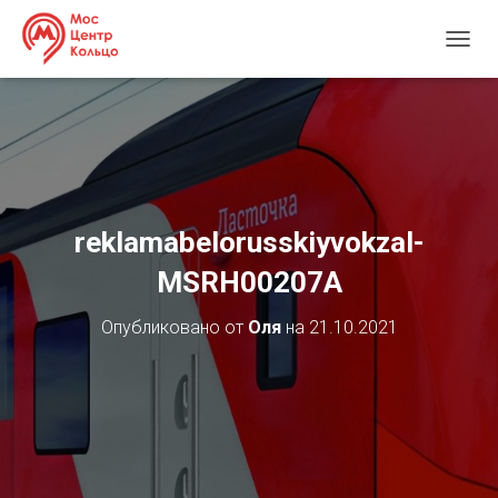
П
Е
Р
Е
К
Л
Ю
Ч
И
reklamabelorusskiyvokzal-
Т
Ь
MSRH00207А
Н
А
Опубликовано от
Оля
на
21.10.2021
В
И
Г
А
Ц
И
Ю