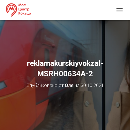
П
Е
Р
Е
К
Л
Ю
Ч
И
reklamakurskiyvokzal-
Т
Ь
MSRH00634А-2
Н
А
Опубликовано от
Оля
на
30.10.2021
В
И
Г
А
Ц
И
Ю