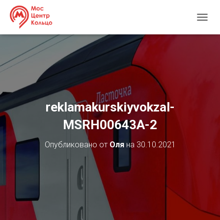
П
Е
Р
Е
К
Л
Ю
Ч
И
reklamakurskiyvokzal-
Т
Ь
MSRH00643А-2
Н
А
Опубликовано от
Оля
на
30.10.2021
В
И
Г
А
Ц
И
Ю