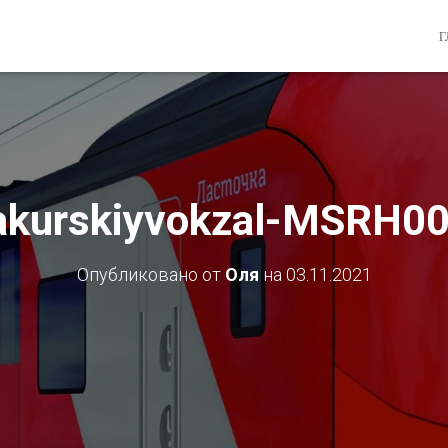
Г
akurskiyvokzal-MSRH0
Опубликовано от
Оля
на
03.11.2021