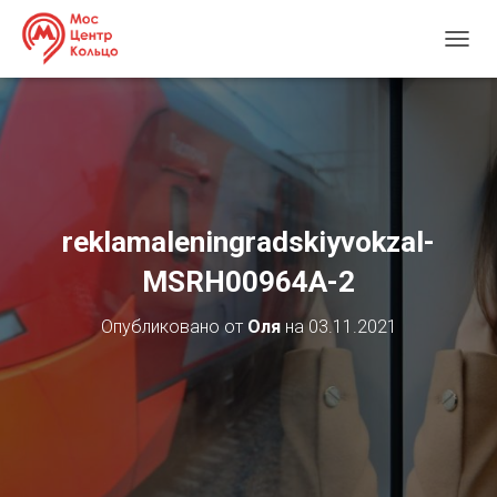
П
Е
Р
Е
К
Л
Ю
Ч
И
reklamaleningradskiyvokzal-
Т
Ь
MSRH00964А-2
Н
А
Опубликовано от
Оля
на
03.11.2021
В
И
Г
А
Ц
И
Ю