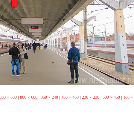
800 × 600
|
800 × 600
|
360 × 240
|
460 × 460
|
230 × 230
|
600 × 450
|
160 ×