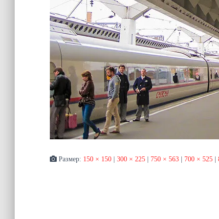
Размер:
150 × 150
|
300 × 225
|
750 × 563
|
700 × 525
|