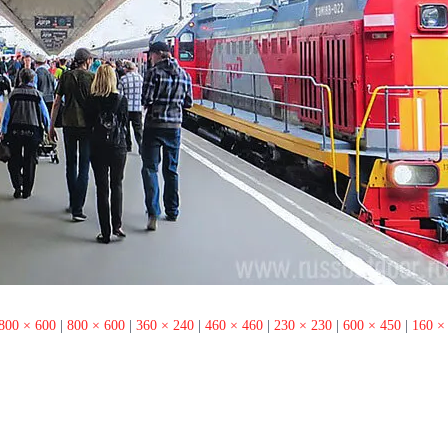
800 × 600
|
800 × 600
|
360 × 240
|
460 × 460
|
230 × 230
|
600 × 450
|
160 ×