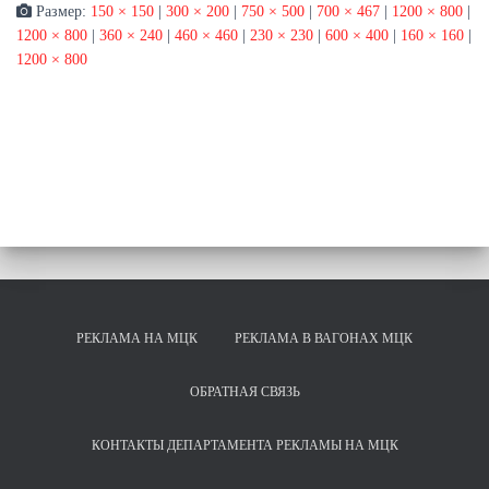
Размер:
150 × 150
|
300 × 200
|
750 × 500
|
700 × 467
|
1200 × 800
|
1200 × 800
|
360 × 240
|
460 × 460
|
230 × 230
|
600 × 400
|
160 × 160
|
1200 × 800
РЕКЛАМА НА МЦК
РЕКЛАМА В ВАГОНАХ МЦК
ОБРАТНАЯ СВЯЗЬ
КОНТАКТЫ ДЕПАРТАМЕНТА РЕКЛАМЫ НА МЦК