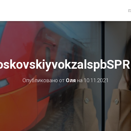
Г
oskovskiyvokzalspbSP
Опубликовано от
Оля
на
10.11.2021