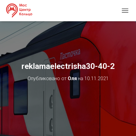
П
Е
Р
Е
К
Л
Ю
Ч
И
reklamaelectrisha30-40-2
Т
Ь
Опубликовано от
Оля
на
10.11.2021
Н
А
В
И
Г
А
Ц
И
Ю