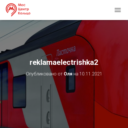
П
Е
Р
Е
К
Л
Ю
Ч
И
reklamaelectrishka2
Т
Ь
Опубликовано от
Оля
на
10.11.2021
Н
А
В
И
Г
А
Ц
И
Ю