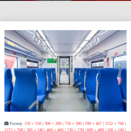
Размер:
150 × 150
|
300 × 200
|
750 × 500
|
700 × 467
|
1152 × 768
|
1152 × 768
|
360 × 240
|
460 × 460
|
230 × 230
|
600 × 400
|
160 × 160
|