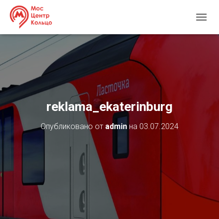
П
Е
Р
Е
К
Л
Ю
Ч
И
reklama_ekaterinburg
Т
Ь
Опубликовано от
admin
на
03.07.2024
Н
А
В
И
Г
А
Ц
И
Ю