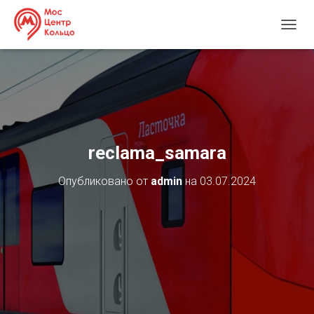
П
Е
Р
Е
К
Л
Ю
Ч
И
reclama_samara
Т
Ь
Опубликовано от
admin
на
03.07.2024
Н
А
В
И
Г
А
Ц
И
Ю