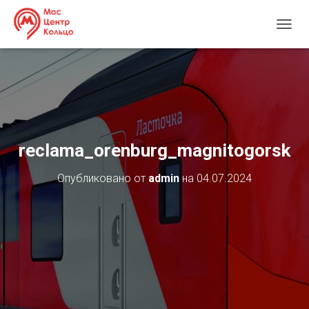
П
Е
Р
Е
К
Л
Ю
Ч
И
reclama_orenburg_magnitogorsk
Т
Ь
Опубликовано от
admin
на
04.07.2024
Н
А
В
И
Г
А
Ц
И
Ю