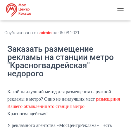
П
Е
Р
Е
Опубликовано от
admin
на
06.08.2021
К
Л
Заказать размещение
Ю
Ч
рекламы на станции метро
И
"Красногвадрейская"
Т
Ь
недорого
Н
А
В
Какой наилучший метод для размещения наружной
И
Г
рекламы в метро? Одно из наилучших мест
размещения
А
Вашего объявления это станция метро
Ц
Красногвардейская!
И
Ю
У рекламного агентства «МосЦентрРеклама» – есть